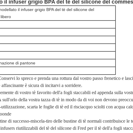
 il infuser grigio BPA del tè del silicone del commest
odellato il infuser grigio BPA del tè del silicone del
libero
inazione di pantone
o spreco e prenda una rottura dal vostro passo frenetico e lasci i
affascinante è sicura di incitarvi a sorridere.
 di vostro tè favorito dell'a fogli staccabili ed appenda sulla vostra
ull'orlo della vostra tazza di tè in modo da di voi non devono preoccup
ione, scarta le foglie di tè ed il risciacquo sciolti con acqua calda.
croonde
ccesso-miscela-tiro delle bustine di tè normali contribuisce le tonne
infusers riutilizzabili del tè del silicone di Fred per il tè dell'a fogli stac