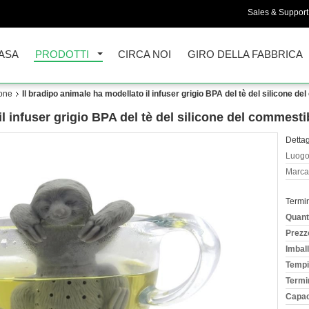
Sales & Support 
ASA
PRODOTTI
CIRCA NOI
GIRO DELLA FABBRICA
cone
Il bradipo animale ha modellato il infuser grigio BPA del tè del silicone de
l infuser grigio BPA del tè del silicone del commestib
Dettag
Luogo 
Marca
Termi
Quant
Prezz
Imball
Tempi
Termi
Capac