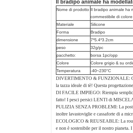
Il bradipo animale ha modellato
Nome di prodotto
Il bradipo animale ha m
commestibile di colore 
Materiale
Silicone
Forma
Bradipo
dimensione
7*5.4*3.2cm
peso
32g/pc
pacchetto:
borsa 1pc/opp
Colore
Colore grigio & su ord
Temperatura
-40~230°C
DIVERTIMENTO & FUNZIONALE: Conservi l
la tazza ideale di tè! Questa progettazione 
DI FACILE IMPIEGO: Riempia semplicemente
fatto! I pesci persici LENTI di MISCELA s
PULIZIA SENZA PROBLEMI: La post-utilizzaz
inoltre lavastoviglie e cassaforte di a mi
ECOLOGICO & REUSEABLE: La routine di su
e non è sostenibile per il nostro pianeta. I 