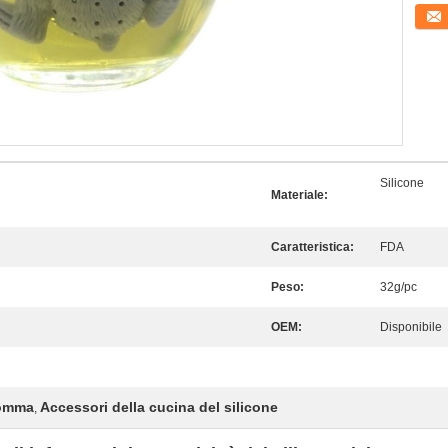
Conta
Silicone
Materiale:
Caratteristica:
FDA
Peso:
32g/pc
OEM:
Disponibile
gomma
Accessori della cucina del silicone
,