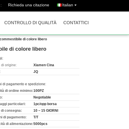
Richieda una citazione
Italian
:
CONTROLLO DI QUALITÀ
CONTATTICI
l commestibile di colore libero
ile di colore libero
li:
di origine:
Xiamen Cina
:
JQ
ni di pagamento e spedizione:
ità di ordine minimo:
100PZ
o:
Negotiable
aggi particolari:
1pc/opp borsa
 di consegna:
10 ~ 15 GIORNI
ni di pagamento:
T/T
ità di alimentazione:
5000pcs