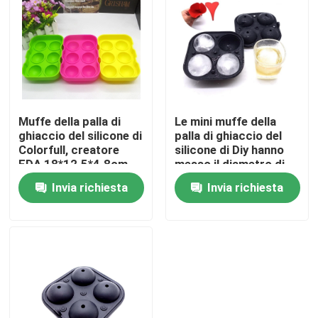
Prodotti
Modelli la muffa del silicone
Muffe della palla di
Le mini muffe della
Muffe del silicone del cubetto di ghiaccio
ghiaccio del silicone di
palla di ghiaccio del
Colorfull, creatore
silicone di Diy hanno
FDA 18*12.5*4.8cm
messo il diametro di
Muffe del silicone del dolce
della palla di ghiaccio
forma rotonda 5.6CM
Invia richiesta
Invia richiesta
del silicone
per le bevande
Muffe del silicone del cioccolato
Muffe del silicone della palla di ghiaccio
Guanti della mano del silicone