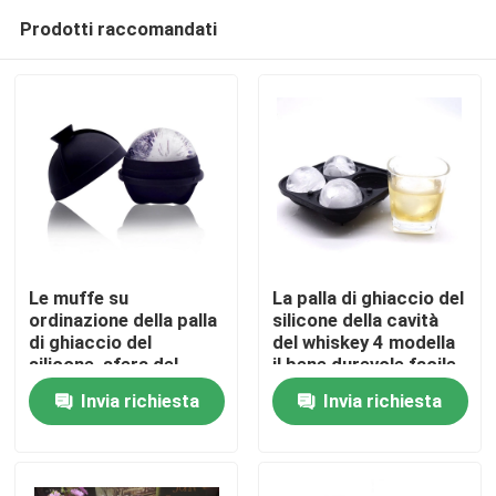
Prodotti raccomandati
Le muffe su
La palla di ghiaccio del
ordinazione della palla
silicone della cavità
di ghiaccio del
del whiskey 4 modella
Casa
silicone, sfera del
il bene durevole facile
ghiaccio del silicone
del rilascio con imbuto
Invia richiesta
Invia richiesta
modella l'acqua di
Chi siamo
riempimento facile
Contatti