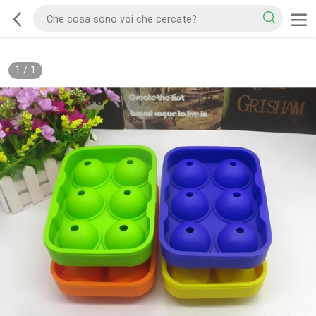
1
/
1