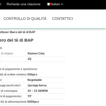
Richieda una citazione
Italian
0
CONTROLLO DI QUALITÀ
CONTATTICI
 infuser libero del tè di BAP
bero del tè di BAP
li:
di origine:
Xiamen Cina
:
JQ
ni di pagamento e spedizione:
ità di ordine minimo:
500pcs
o:
Negotiable
aggi particolari:
1pc/opp borsa
 di consegna:
10 ~ 15 GIORNI
ni di pagamento:
T/T
ità di alimentazione:
5000pcs