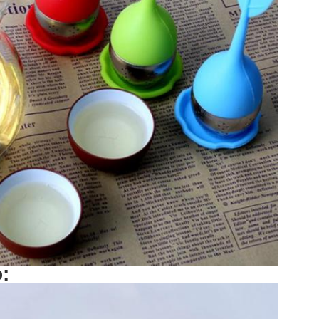
Invia
: