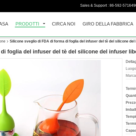
Sales & Support :
86-592-571649
ASA
PRODOTTI
CIRCA NOI
GIRO DELLA FABBRICA
cone
Silicone sveglio di FDA di forma di foglia del infuser del tè del silicone del
i foglia del infuser del tè del silicone del infuser li
Dettag
Luogo 
Marca
Termi
Quant
Prezz
Imball
Tempi
Termi
Capac