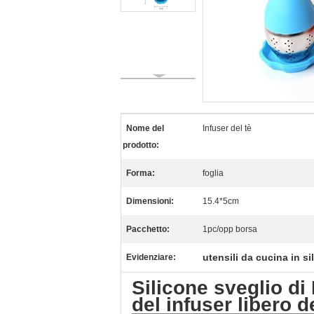
Nome del
Infuser del tè
prodotto:
Forma:
foglia
Dimensioni:
15.4*5cm
Pacchetto:
1pc/opp borsa
utensili da cucina in si
Evidenziare:
Silicone sveglio di 
del infuser libero d