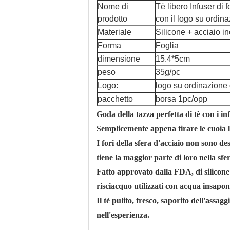
Nome di
Tè libero Infuser di 
prodotto
con il logo su ordin
Materiale
Silicone + acciaio i
Forma
Foglia
dimensione
15.4*5cm
peso
35g/pc
Logo:
logo su ordinazione 
pacchetto
borsa 1pc/opp
Goda della tazza perfetta di tè con i inf
Semplicemente appena tirare le cuoia la 
I fori della sfera d'acciaio non sono des
tiene la maggior parte di loro nella sfe
Fatto approvato dalla FDA, di silicone d
risciacquo utilizzati con acqua insapo
Il tè pulito, fresco, saporito dell'assa
nell'esperienza.